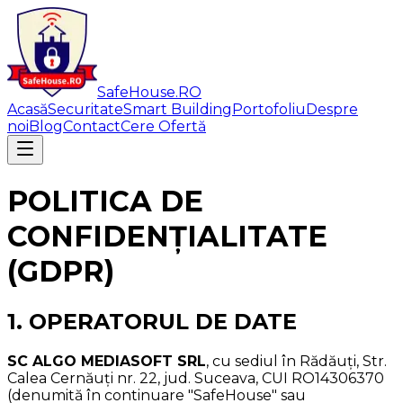
SafeHouse
.RO
Acasă
Securitate
Smart Building
Portofoliu
Despre
noi
Blog
Contact
Cere Ofertă
POLITICA DE
CONFIDENȚIALITATE
(GDPR)
1. OPERATORUL DE DATE
SC ALGO MEDIASOFT SRL
, cu sediul în Rădăuți, Str.
Calea Cernăuți nr. 22, jud. Suceava, CUI RO14306370
(denumită în continuare "SafeHouse" sau