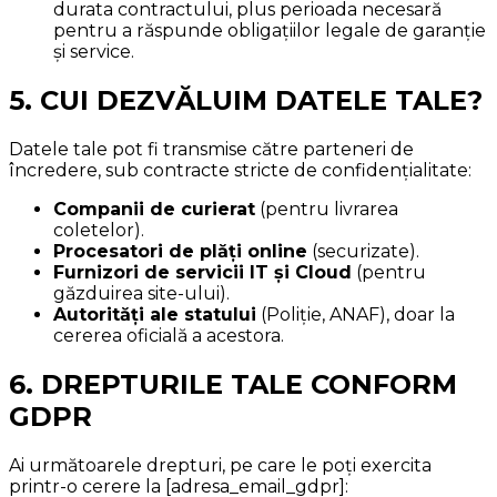
durata contractului, plus perioada necesară
pentru a răspunde obligațiilor legale de garanție
și service.
5. CUI DEZVĂLUIM DATELE TALE?
Datele tale pot fi transmise către parteneri de
încredere, sub contracte stricte de confidențialitate:
Companii de curierat
(pentru livrarea
coletelor).
Procesatori de plăți online
(securizate).
Furnizori de servicii IT și Cloud
(pentru
găzduirea site-ului).
Autorități ale statului
(Poliție, ANAF), doar la
cererea oficială a acestora.
6. DREPTURILE TALE CONFORM
GDPR
Ai următoarele drepturi, pe care le poți exercita
printr-o cerere la [adresa_email_gdpr]: